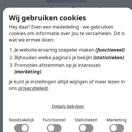
Application process
How does it work?
Wij gebruiken cookies
Curious about how the application process works?
Hey daar! Even een mededeling - we gebruiken
Below is the full process from first contact to
cookies om informatie over jou te verzamelen. Dit is
contract.
wat we ermee doen:
Je website-ervaring soepeler maken
(functioneel)
Bijhouden welke pagina’s je bekijkt
(statistieken)
Introductory meeting at Ontape.
Promoties afstemmen op je interesses
(marketing)
Je kunt je instellingen altijd wijzigen of meer lezen in
± within 3 days
ons
privacybeleid
.
De cookies die wij gebruiken per
categorie
Details bekijken
First interview with HR manager
Noodzakelijk
Noodzakelijk
Functioneel
Statistieken
Marketing
and supervisor
Noodzakelijke cookies helpen een website bruikbaar te
Functioneel
maken door basisfuncties zoals paginanavigatie en