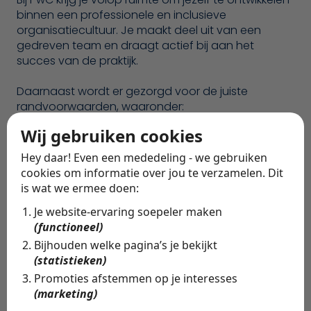
binnen een professionele en inclusieve
organisatiecultuur. Je maakt deel uit van een
gedreven team en draagt actief bij aan het
succes van de praktijk.
Daarnaast wordt er gezorgd voor de juiste
randvoorwaarden, waaronder:
Wij gebruiken cookies
Een salaris tussen €2500 en €3500 op basis van
40 uur;
Hey daar! Even een mededeling - we gebruiken
Een uitstekende pensioenregeling;
cookies om informatie over jou te verzamelen. Dit
Trainingen en opleidingsmogelijkheden voor
is wat we ermee doen:
persoonlijke en professionele groei;
Je website-ervaring soepeler maken
Een werkomgeving waarin samenwerking,
(functioneel)
waardering en welzijn centraal staan;
Een ruim 'well-being budget' voor jouw fysieke en
Bijhouden welke pagina’s je bekijkt
mentale gezondheid;
(statistieken)
Hybride werken, inclusief een thuiswerkvergoeding
Promoties afstemmen op je interesses
en ergonomische werkplek;
(marketing)
Aantrekkelijke mobiliteitsopties zoals deelfietsen en