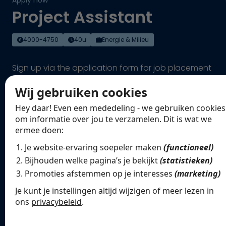
Apply now
Project Assistant
4000-4750
40u
Energie & Milieu
Sign up via the application form for job placement
and apply directly for this position.
Wij gebruiken cookies
Utrecht
Hey daar! Even een mededeling - we gebruiken cookies
om informatie over jou te verzamelen. Dit is wat we
ermee doen:
Volledige naam
Je website-ervaring soepeler maken
(functioneel)
Bijhouden welke pagina’s je bekijkt
(statistieken)
Promoties afstemmen op je interesses
(marketing)
E-mailadres
Je kunt je instellingen altijd wijzigen of meer lezen in
ons
privacybeleid
.
Telefoon
De cookies die wij gebruiken per