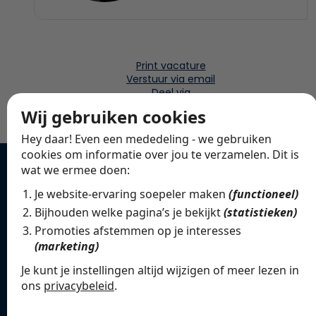
Print vacature
Verstuur via email
Deel via
Wij gebruiken cookies
Hey daar! Even een mededeling - we gebruiken
cookies om informatie over jou te verzamelen. Dit is
wat we ermee doen:
Solliciteer direct
Personal Assistant /
Je website-ervaring soepeler maken
(functioneel)
Bijhouden welke pagina’s je bekijkt
(statistieken)
Officemanager
Promoties afstemmen op je interesses
(marketing)
4500-5500
40u
Zakelijke Dienstverlening
Je kunt je instellingen altijd wijzigen of meer lezen in
ons
privacybeleid
.
Schrijf je in via het sollicitatieformulier voor
De cookies die wij gebruiken per
arbeidsbemiddeling en solliciteer gericht op deze