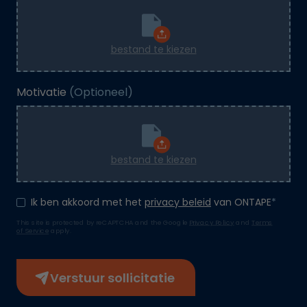
bestand te kiezen
Motivatie
(Optioneel)
bestand te kiezen
Ik ben akkoord met het
privacy beleid
van ONTAPE
*
This site is protected by reCAPTCHA and the Google
Privacy Policy
and
Terms
of Service
apply.
Verstuur sollicitatie