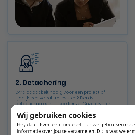
2. Detachering
Extra capaciteit nodig voor een project of
tijdelijk een vacature invullen? Dan is
detachering een goede keuze. Onze ervaren
assistants zijn zeer flexibel en kunnen direct voor
Wij gebruiken cookies
je aan de slag.
Hey daar! Even een mededeling - we gebruiken coo
Snelle
inzetbaarheid
;
informatie over jou te verzamelen. Dit is wat we er
De beste
ervaren
krachten bij ons in dienst;