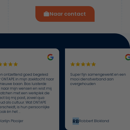
Naar contact
en ontzettend goed begeleid
Super fijn samengewerkt en een
 ONTAPE in mijn zoektocht naar
mooi dienstverband aan
nieuwe baan. Bas luisterde
overgehouden
 naar mijn wensen en wist mij
atchen met een werkplek die
ect bij mij past, zowel qua
ud als cultuur. Wat ONTAPE
rscheidt, is hun persoonlijke
ak én het …
RB
Karlijn Plooijer
Robbert Blokland