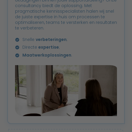
Uitdagingen binnen jouw supportafdeling? Onze
cookie.
consultancy biedt de oplossing. Met
pragmatische kennisspecialisten halen wij snel
de juiste expertise in huis om processen te
optimaliseren, teams te versterken en resultaten
te verbeteren.
Snelle
verbeteringen
;
Directe
expertise
;
Maatwerkoplossingen
.