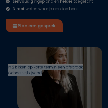
Eenvoudig
ingepland en
helder
toegelicht.
Direct
weten waar je aan toe bent
Plan een gesprek
In 2 klikken op korte termijn een afspraak
Geheel vrijblijvend