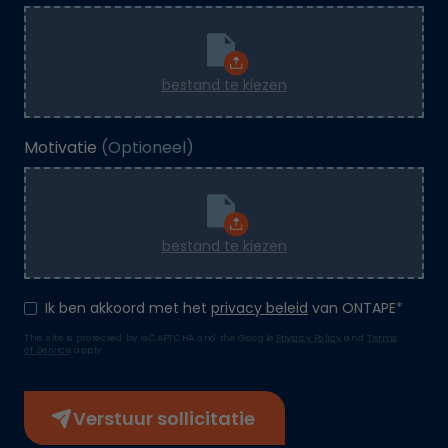
bestand te kiezen
Motivatie
(Optioneel)
bestand te kiezen
Ik ben akkoord met het
privacy beleid
van ONTAPE
*
This site is protected by reCAPTCHA and the Google
Privacy Policy
and
Terms
of Service
apply.
Verstuur sollicitatie