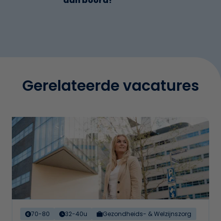
aan boord!
Gerelateerde vacatures
70-80
32-40u
Gezondheids- & Welzijnszorg