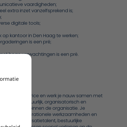
mmunicatieve vaardigheden;
teel extra inzet vanzelfsprekend is;
;
rse digitale tools;
 op kantoor in Den Haag te werken;
ergaderingen is een pré;
et hoge verwachtingen is een pré.
formatie
nd van de directrice en werk je nauw samen met
unt op bestuurlijk, organisatorisch en
arringpartner binnen de organisatie. Je
aagstukken, operationele werkzaamheden en
ij jouw organisatietalent, bestuurlijke
acybeleid
.
ervoor dat processen soepel verlopen en de