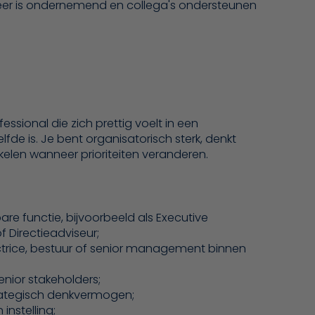
e sfeer is ondernemend en collega's ondersteunen
ssional die zich prettig voelt in een
 is. Je bent organisatorisch sterk, denkt
kelen wanneer prioriteiten veranderen.
bare functie, bijvoorbeeld als Executive
f Directieadviseur;
ctrice, bestuur of senior management binnen
nior stakeholders;
rategisch denkvermogen;
nstelling;