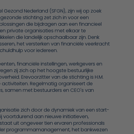
l Gezond Nederland (SFGN), zijn wij op zoek
 gezonde stichting zet zich in voor een
oplossingen die bijdragen aan een financieel
en private organisaties met elkaar te
kkelen die landelijk opschaalbaar zijn. Denk
sseren, het versterken van financiële veerkracht
chuldhulp voor iedereen.
nten, financiële instellingen, werkgevers en
gen zij zich op het hoogste bestuurlijke
erheid. Erevoorzitter van de stichting is H.M.
 activiteiten. Regelmatig organiseert de
g is, samen met bestuurders en CEO's van
ganisatie zich door de dynamiek van een start-
j voortdurend aan nieuwe initiatieven,
aat uit ongeveer tien ervaren professionals
nder programmamanagement, het bankwezen