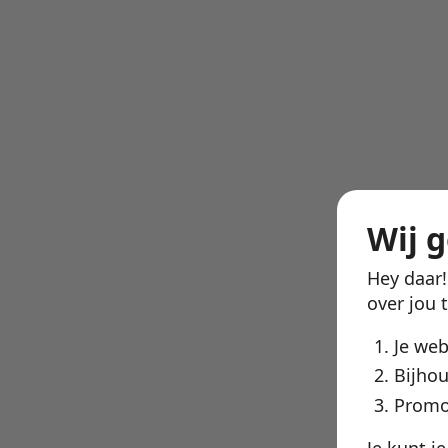
Wij 
Hey daar
over jou 
Je we
Bijhou
Promo
Je kunt j