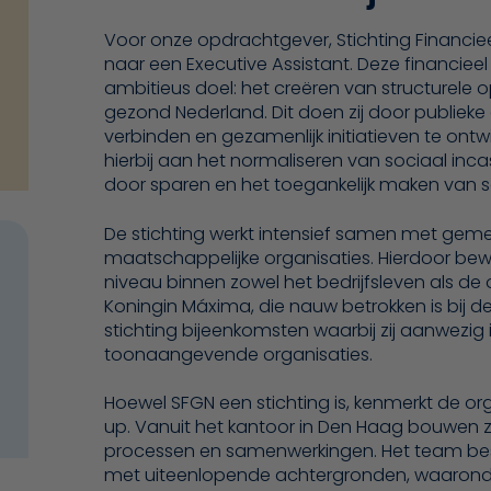
Voor onze opdrachtgever, Stichting Financiee
naar een Executive Assistant. Deze financieel
ambitieus doel: het creëren van structurele 
gezond Nederland. Dit doen zij door publieke 
verbinden en gezamenlijk initiatieven te ontwi
hierbij aan het normaliseren van sociaal inca
door sparen en het toegankelijk maken van s
De stichting werkt intensief samen met gemee
maatschappelijke organisaties. Hierdoor bewe
niveau binnen zowel het bedrijfsleven als de ov
Koningin Máxima, die nauw betrokken is bij de
stichting bijeenkomsten waarbij zij aanwezi
toonaangevende organisaties.
Hoewel SFGN een stichting is, kenmerkt de or
up. Vanuit het kantoor in Den Haag bouwen zi
processen en samenwerkingen. Het team best
met uiteenlopende achtergronden, waaro