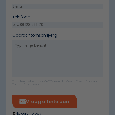
Telefoon
Opdrachtomschrijving
This site is protected by reCAPTCHA and the Google
Privacy Policy
and
Terms of Service
apply.
Vraag offerte aan
No cure no pay