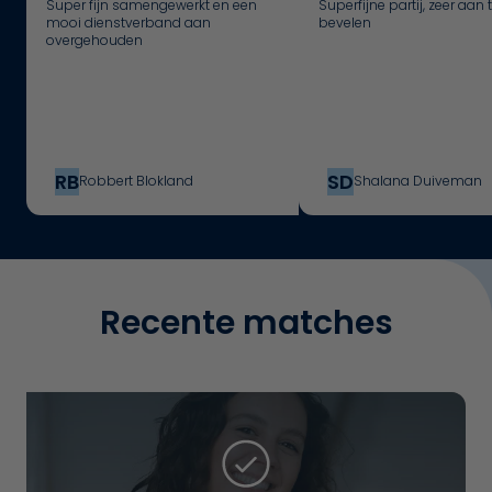
Super fijn samengewerkt en een
Superfijne partij, zeer aan 
mooi dienstverband aan
bevelen
overgehouden
RB
SD
Robbert Blokland
Shalana Duiveman
Recente matches