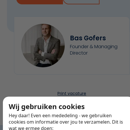
Bas Gofers
Founder & Managing
Director
Print vacature
Verstuur via email
Wij gebruiken cookies
Deel via
Hey daar! Even een mededeling - we gebruiken
cookies om informatie over jou te verzamelen. Dit is
wat we ermee doen: