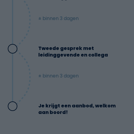
individuele gebruiker en daardoor waardevoller voor
geclassificeerde cookies, waarbij we samenwerken met de
uitgevers en externe adverteerders.
leveranciers van elke cookie.
± binnen 3 dagen
Tweede gesprek met
leidinggevende en collega
± binnen 3 dagen
Je krijgt een aanbod, welkom
aan boord!