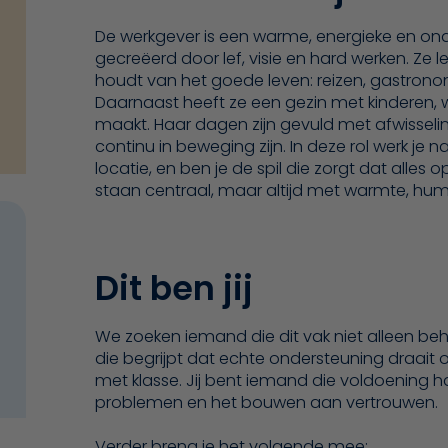
De werkgever is een warme, energieke en o
gecreëerd door lef, visie en hard werken. Ze 
houdt van het goede leven: reizen, gastrono
Daarnaast heeft ze een gezin met kinderen, w
maakt. Haar dagen zijn gevuld met afwisseli
continu in beweging zijn. In deze rol werk j
locatie, en ben je de spil die zorgt dat alles o
staan centraal, maar altijd met warmte, hum
Dit ben jij
We zoeken iemand die dit vak niet alleen be
die begrijpt dat echte ondersteuning draait
met klasse. Jij bent iemand die voldoening ha
problemen en het bouwen aan vertrouwen.
Verder breng je het volgende mee: