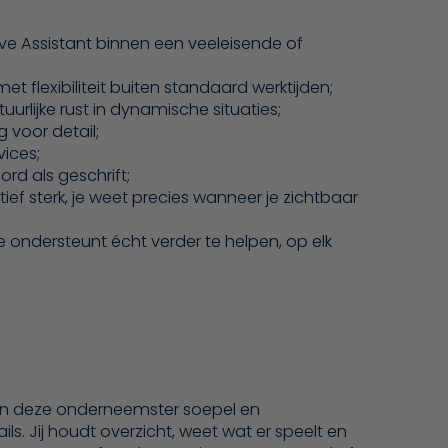
tive Assistant binnen een veeleisende of
t flexibiliteit buiten standaard werktijden;
rlijke rust in dynamische situaties;
 voor detail;
vices;
rd als geschrift;
f sterk, je weet precies wanneer je zichtbaar
e ondersteunt écht verder te helpen, op elk
n van deze onderneemster soepel en
ils. Jij houdt overzicht, weet wat er speelt en