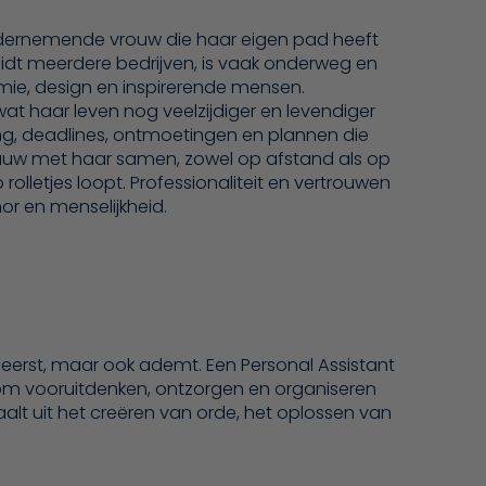
ndernemende vrouw die haar eigen pad heeft
leidt meerdere bedrijven, is vaak onderweg en
mie, design en inspirerende mensen.
at haar leven nog veelzijdiger en levendiger
ng, deadlines, ontmoetingen en plannen die
e nauw met haar samen, zowel op afstand als op
p rolletjes loopt. Professionaliteit en vertrouwen
or en menselijkheid.
heerst, maar ook ademt. Een Personal Assistant
 om vooruitdenken, ontzorgen en organiseren
alt uit het creëren van orde, het oplossen van