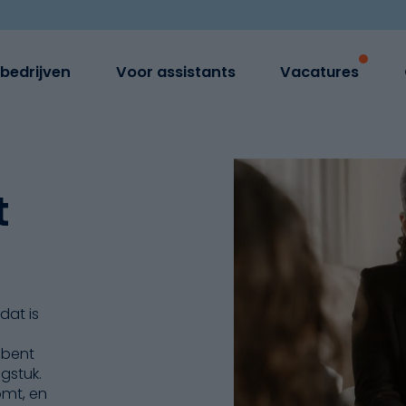
bedrijven
Voor assistants
Vacatures
t
dat is
 bent
gstuk.
omt, en