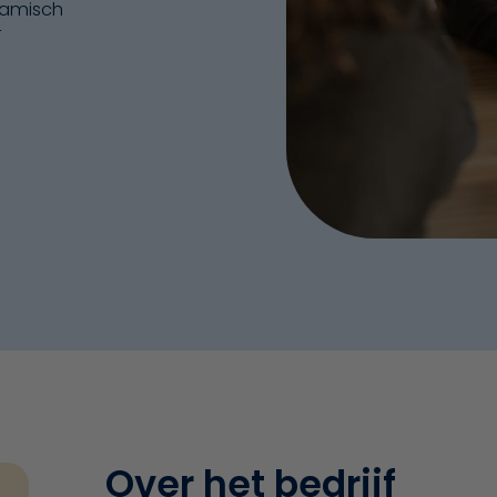
namisch
r
Over het bedrijf