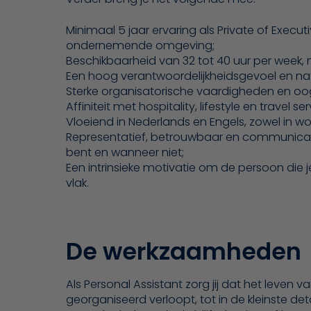
Minimaal 5 jaar ervaring als Private of Execu
ondernemende omgeving;
Beschikbaarheid van 32 tot 40 uur per week, me
Een hoog verantwoordelijkheidsgevoel en natuu
Sterke organisatorische vaardigheden en oog
Affiniteit met hospitality, lifestyle en travel ser
Vloeiend in Nederlands en Engels, zowel in woo
Representatief, betrouwbaar en communicatie
bent en wanneer niet;
Een intrinsieke motivatie om de persoon die j
vlak.
De werkzaamheden
Als Personal Assistant zorg jij dat het leve
georganiseerd verloopt, tot in de kleinste deta