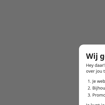
Wij 
Hey daar
over jou 
Je we
Bijhou
Promo
Je kunt j