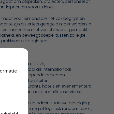
t nu gaat om afspraken, projecten, personeel of
anticipeert en vooruitdenkt.
rt, maar voor iemand die het vak begrijpt en
baar te zijn als er iets geregeld moet worden in
in die momenten het verschil wordt gemaakt.
aarheid, en beweegt soepel tussen zakelijke
praktische uitdagingen.
zowel zakelijk als privé;
neel, zowel lokaal als internationaal;
formatie
es van uiteenlopende projecten;
rtuigen en faciliteiten;
n bij o.a. restaurants, hotels en evenementen;
en zoals aannemers, conciërgeservices,
ie, onderhoud en administratieve opvolging;
en, schoolplanning of logistiek rondom reizen;
acybeleid
.