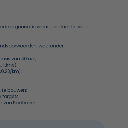
ende organisatie waar aandacht is voor
randvoorwaarden, waaronder:
asis van 40 uur;
lltime);
€0,23/km);
t te bouwen;
 targets;
m van Eindhoven.