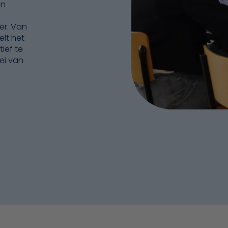
en
er. Van
elt het
tief te
ei van