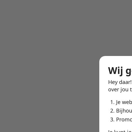
Wij 
Hey daar
over jou 
Je we
Bijhou
Promo
Je kunt j