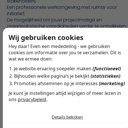
stakeholders;
Een professionele werkomgeving met ruimte voor
initiatief;
De mogelijkheid om jouw projectmatige en
organisatorische vaardigheden verder te ontwikkelen;
Een functie waarin structuur, communicatie en
Wij gebruiken cookies
voortgang centraal staan.
Enthousiast geworden? Solliciteer direct via ONTAPE, 
Hey daar! Even een mededeling - we gebruiken
nemen we graag contact met je op.
cookies om informatie over jou te verzamelen. Dit is
wat we ermee doen:
Je website-ervaring soepeler maken
(functioneel)
Bijhouden welke pagina’s je bekijkt
(statistieken)
Contacteer verantwoordelijke
Promoties afstemmen op je interesses
(marketing)
Vragen over deze vacature?
Je kunt je instellingen altijd wijzigen of meer lezen in
Ik help je graag verder!
ons
privacybeleid
.
De cookies die wij gebruiken per
categorie
Details bekijken
Mail Bas
Bel ons
Noodzakelijk