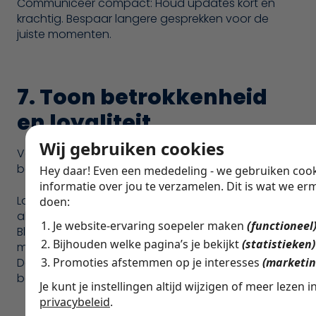
Communiceer compact: Houd updates kort en
krachtig. Bespaar langere gesprekken voor de
juiste momenten.
7. Toon betrokkenheid
en loyaliteit
Wij gebruiken cookies
Vertrouwen groeit wanneer je laat zien dat je echt
betrokken bent bij het succes van je werkgever.
Hey daar! Even een mededeling - we gebruiken coo
informatie over jou te verzamelen. Dit is wat we er
Loop een stapje harder: Net dat beetje extra doen
doen:
als het nodig is, wordt onthouden.
Je website-ervaring soepeler maken
(functioneel
Blijf consequent: Niet één keer goed presteren,
Bijhouden welke pagina’s je bekijkt
(statistieken)
maar keer op keer.
Denk mee met de doelen: Snap wat je werkgever
Promoties afstemmen op je interesses
(marketin
belangrijk vindt en handel daar proactief naar.
Je kunt je instellingen altijd wijzigen of meer lezen i
privacybeleid
.