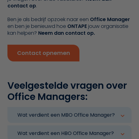
contact op
.
Ben je als bedrijf opzoek naar een
Office Manager
en ben je benieuwd hoe
ONTAPE
jouw organisatie
kan helpen?
Neem dan contact op.
Contact opnemen
Veelgestelde vragen over
Office Managers:
Wat verdient een MBO Office Manager?
Voor een MBO Office Manager moet je
denken aan een startsalaris van € 2.000
Wat verdient een HBO Office Manager?
tot € 3.000 bruto per maand.