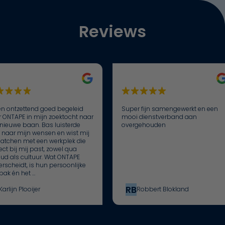
Reviews
en ontzettend goed begeleid
Super fijn samengewerkt en een
 ONTAPE in mijn zoektocht naar
mooi dienstverband aan
nieuwe baan. Bas luisterde
overgehouden
 naar mijn wensen en wist mij
atchen met een werkplek die
ect bij mij past, zowel qua
ud als cultuur. Wat ONTAPE
rscheidt, is hun persoonlijke
ak én het …
RB
Karlijn Plooijer
Robbert Blokland